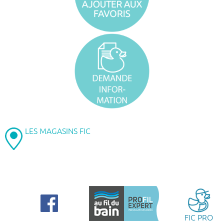
LES MAGASINS FIC
FIC PRO