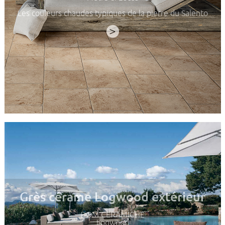
Les couleurs chaudes typiques de la pierre du Salento
>
Grès cérame Logwood extérieur
DOM CERAMICHE
Logwood