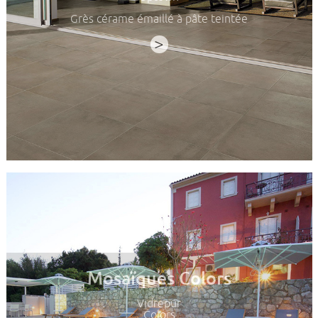
Grès cérame émaillé à pâte teintée
>
Mosaïques Colors
Vidrepur
Colors