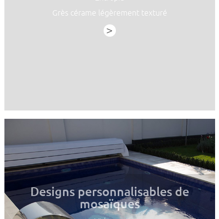
Grès cérame légèrement texturé
>
Designs personnalisables de
mosaïques