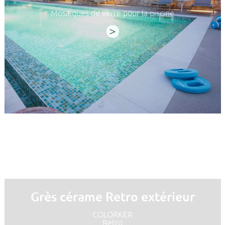
Mosaïques de verre pour la piscine
>
Grès cérame Retro extérieur
COLORKER
Retro