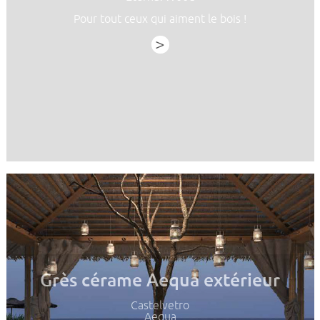
Pour tout ceux qui aiment le bois !
>
Grès cérame Aequa extérieur
Castelvetro
Aequa