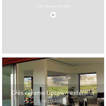
Grès cérame émaillé
>
Grès cérame Uptown extérieur
DOM CERAMICHE
Uptown