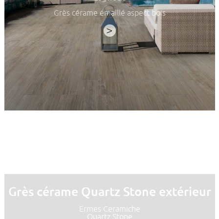
Grès cérame émaillé aspect bois
>
Grès cérame Quartz Stone extérieur
Ermes Ceramiche
Quartz Stone