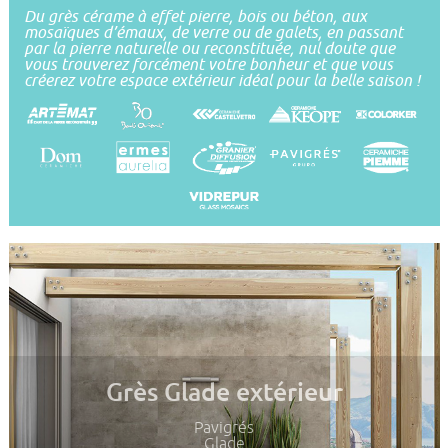
Du grès cérame à effet pierre, bois ou béton, aux
mosaïques d’émaux, de verre ou de galets, en passant
par la pierre naturelle ou reconstituée, nul doute que
vous trouverez forcément votre bonheur et que vous
créerez votre espace extérieur idéal pour la belle saison !
Grès Glade extérieur
Pavigrés
Glade