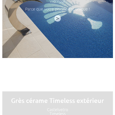
Vidrepur
Parce que votre piscine est unique !
>
Grès cérame Timeless extérieur
Castelvetro
Timeless