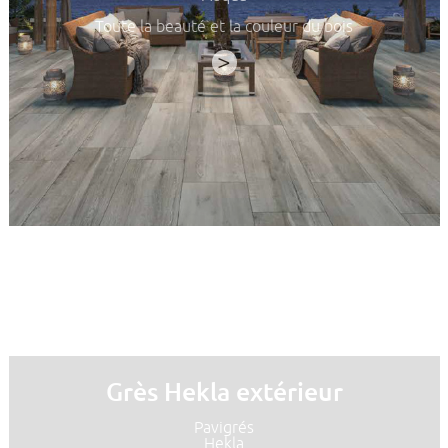
Toute la beauté et la couleur du bois
>
Grès Hekla extérieur
Pavigrés
Hekla