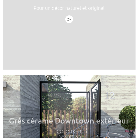
Pour un décor naturel et original
>
Grès cérame Downtown extérieur
COLORKER
Downtown