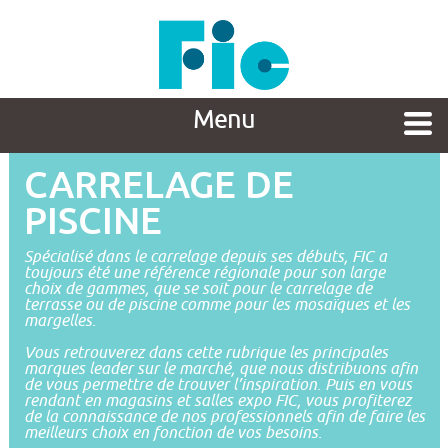
Menu
CARRELAGE DE
PISCINE
Spécialisé dans le carrelage depuis ses débuts, FIC a
toujours été une référence régionale pour son large
choix de gammes, que se soit pour le carrelage de
terrasse ou de piscine comme pour les mosaïques et les
margelles.
Vous retrouverez dans cette rubrique les principales
marques leader sur le marché, que nous distribuons afin
de vous permettre de trouver l’inspiration. Puis en vous
rendant en magasins et salles expo FIC, vous profiterez
de la connaissance de nos professionnels afin de faire les
meilleurs choix en fonction de vos besoins.