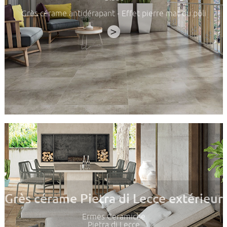
Grès cérame antidérapant - Effet pierre mat ou poli
>
Grès cérame Pietra di Lecce extérieur
Ermes Ceramiche
Pietra di Lecce