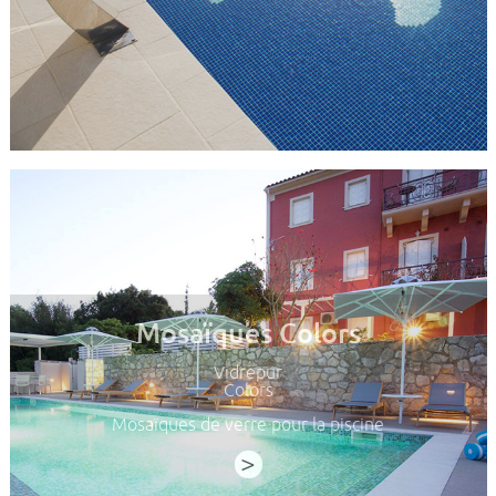
Mosaïques Colors
Vidrepur
Colors
Mosaïques de verre pour la piscine
>