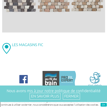
LES MAGASINS FIC
FIC PRO
Nous avons mis à jour notre politique de confidentialité
EN SAVOIR PLUS
FERMER
Nous utilisons des cookies afin de vous garantir la meilleure expérience sur notre site. Si vous
Crédits
-
Confidentialité
-
Mentions légales
- FIC - ZI Saint-Cézaire - 4 et 126 Avenue Joliot
continuez à utiliser ce dernier, nous considérerons que vous acceptez l'utilisation des cookies.
OK
Curie - 30932 Nîmes cedex 9