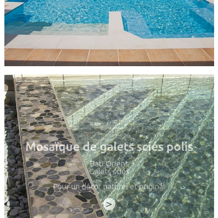
Mosaïque de galets sciés polis
Bati Orient
Galets sciés
Pour un décor naturel et original
>