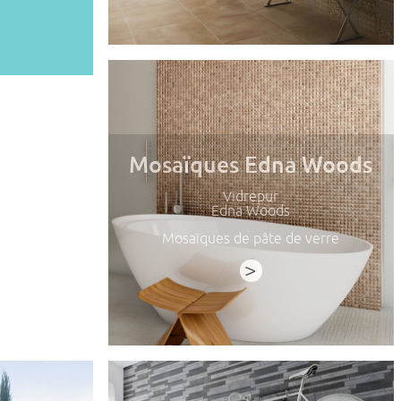
Mosaïques Edna Woods
Vidrepur
Edna Woods
Mosaïques de pâte de verre
>