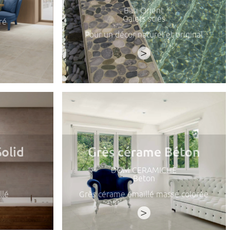
Bati Orient
Galets sciés
ré
Pour un décor naturel et original
>
olid
Grès cérame Béton
DOM CERAMICHE
Beton
llé
Grès cérame émaillé masse colorée
>