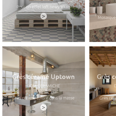
Pour un effet loft newyorkais
>
Mosaïques
Grès cérame Uptown
Grès 
DOM CERAMICHE
Uptown
Grès cérame coloré dans la masse
Grès cér
>