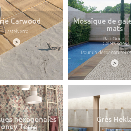
rie Carwood
Mosaïque de gale
mats
Castelvetro
Bati Orient
>
Galets sciés
Pour un décor naturel et
>
ues hexagonales
Grès Hekl
oney Terre
Pavigrés