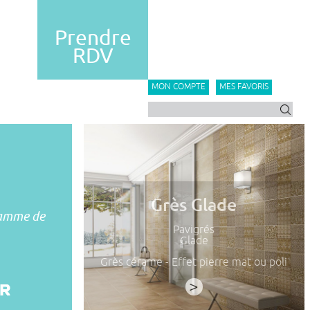
Prendre
RDV
MON COMPTE
MES FAVORIS
Grès Glade
gamme de
Pavigrés
Glade
Grès cérame - Effet pierre mat ou poli
>