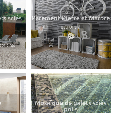
ts sciés
Parement Pierre et Marbre
Bati Orient
>
 original
a
Mosaïque de galets sciés
polis