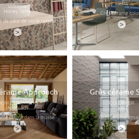
Hekla
Vidrepur
Honey Terre
Grès cérame colo
 de pâte de verre recyclé
>
>
cérame Approach
Grès cérame S
DOM CERAMICHE
COLORKER
Approach
Solid
ame coloré dans la masse
Grès cérame émai
>
>