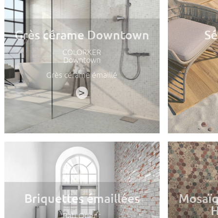
Grès cérame Downtown
Sé
COLORKER
Downtown
Grès cérame émaillé
>
Briquettes émaillées
Mosaïq
H
Bati Orient