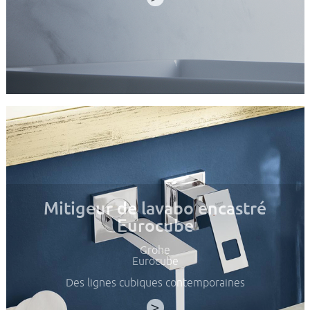
Mitigeur de lavabo encastré
Eurocube
Grohe
Eurocube
Des lignes cubiques contemporaines
>