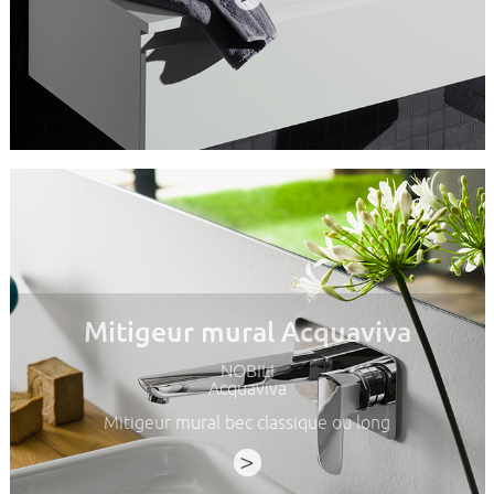
Mitigeur mural Acquaviva
NOBILI
Acquaviva
Mitigeur mural bec classique ou long
>