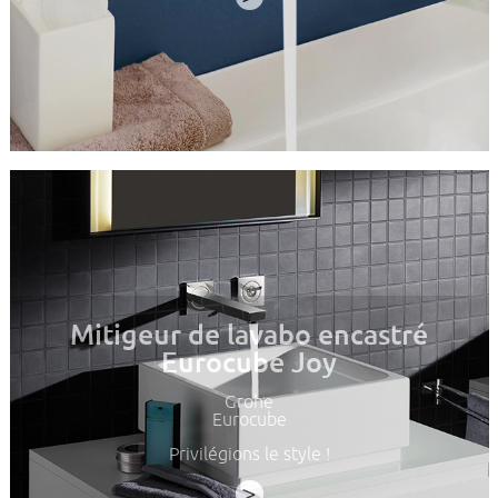
Mitigeur de lavabo encastré
Eurocube Joy
Grohe
Eurocube
Privilégions le style !
>