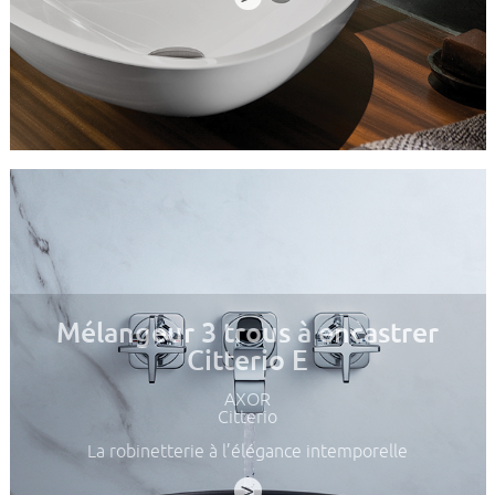
Mélangeur 3 trous à encastrer
Citterio E
AXOR
Citterio
La robinetterie à l’élégance intemporelle
>