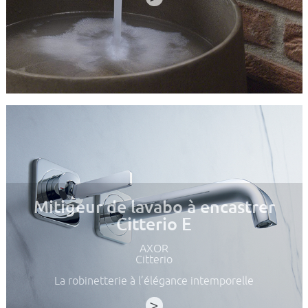
Mitigeur de lavabo à encastrer
Citterio E
AXOR
Citterio
La robinetterie à l’élégance intemporelle
>