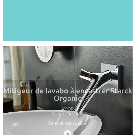
Mitigeur de lavabo à encastrer Starck
Organic
AXOR
Starck Organic
Sens et sensualité
>