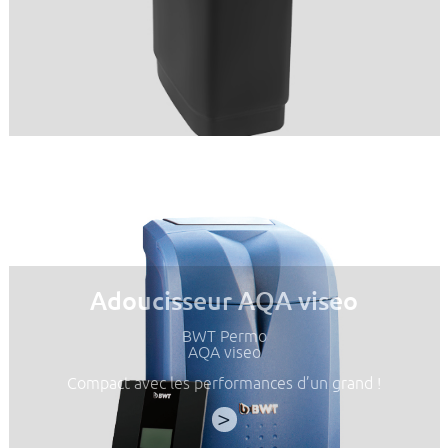
Adoucisseur AQA viseo
BWT Permo
AQA viseo
Compact avec les performances d’un grand !
>