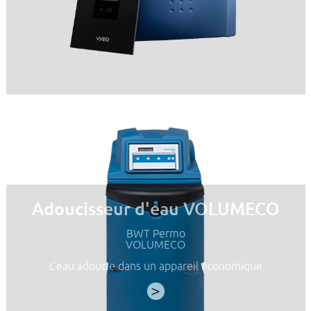
Adoucisseur d'eau VOLUMECO
BWT Permo
VOLUMECO
L’eau adoucie dans un appareil économique
>