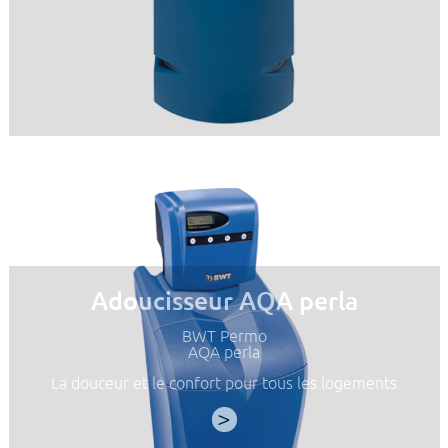
Adoucisseur AQA perla
BWT Permo
AQA perla
La douceur et le confort pour tous les logements
>