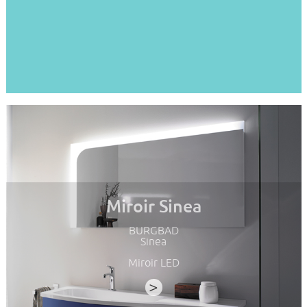
Miroir Sinea
BURGBAD
Sinea
Miroir LED
>