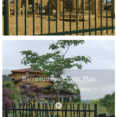
Barreaudage Exotic Plus
MRT
Design et robustesse
>