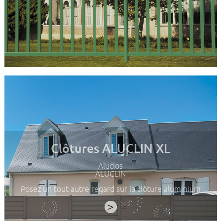
Clôtures ALUCLIN XL
Aluclos
ALUCLIN
Posez un tout autre regard sur la clôture aluminium
>