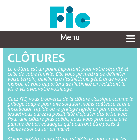
Menu
CLÔTURES
La clôture est un point important pour votre sécurité et
celle de votre famille. Elle vous permettra de délimiter
votre terrain, améliorera l’esthétisme général de votre
maison et vous apportera de l’intimité en réduisant le
vis-à-vis avec votre voisinage.
Chez FiC, vous trouverez de la clôture classique comme le
grillage souple pour une solution moins coûteuse et une
installation rapide ou le grillage rigide en panneaux sur
lequel vous aurez la possibilité d’ajouter des brise-vues.
Pour une clôture plus solide, nous vous proposons une
gamme de barreaudages qui pourront être posés à
même le sol ou sur un muret.
Si vous préférez une clôture esthétique, optez pour les