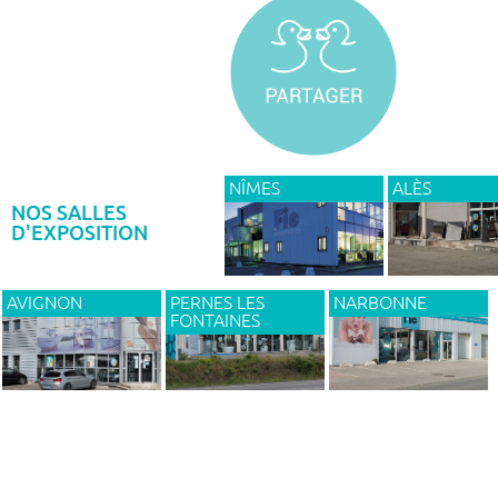
NÎMES
ALÈS
NOS SALLES
D'EXPOSITION
AVIGNON
PERNES LES
NARBONNE
FONTAINES