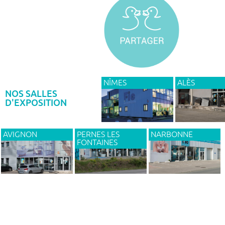
NÎMES
ALÈS
NOS SALLES
D'EXPOSITION
AVIGNON
PERNES LES
NARBONNE
FONTAINES