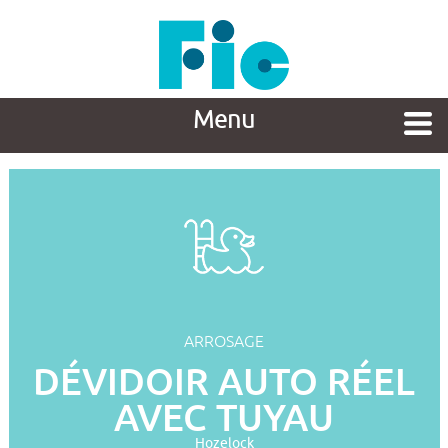
Menu
ARROSAGE
DÉVIDOIR AUTO RÉEL
AVEC TUYAU
Hozelock